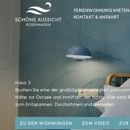
Zum
Inhalt
FERIENWOHNUNG MIETEN
KONTAKT & ANFAHRT
springen
Haus 3
Buchen Sie eine der großzügig angelegten und hoc
Nähe zur Ostsee und inmitten der Natur. Hier sind 
zum Entspannen, Durchatmen und Genießen.
ZU DEN WOHNUNGEN
ZUM VIDEO
ZUR