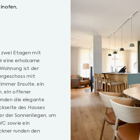
inofen,
f zwei Etagen mit
r eine erholsame
 Wohnung ist der
ergeschoss mit
immer Ensuite, ein
 ein offener
unden die elegante
ückseite des Hauses
er der Sonnenliegen, um
-WC sowie ein
ckner runden den