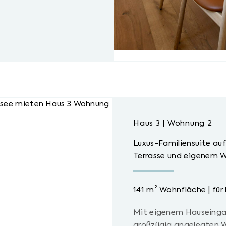
Haus 3 | Wohnung 2
Luxus-Familiensuite au
Terrasse und eigenem W
141 m² Wohnfläche | für 
Mit eigenem Hauseingan
großzügig angelegten W