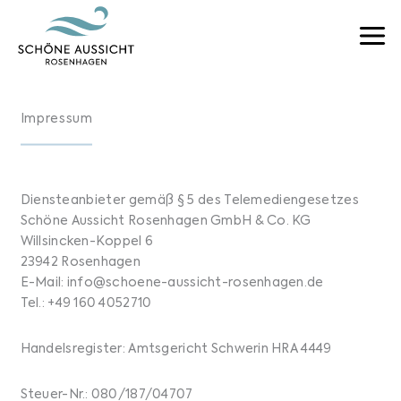
Zum
Inhalt
springen
Impressum
Diensteanbieter gemäß § 5 des Telemediengesetzes
Schöne Aussicht Rosenhagen GmbH & Co. KG
Willsincken-Koppel 6
23942 Rosenhagen
E-Mail:
info@schoene-aussicht-rosenhagen.de
Tel.: +49 160 4052710
Handelsregister: Amtsgericht Schwerin HRA 4449
Steuer-Nr.: 080/187/04707